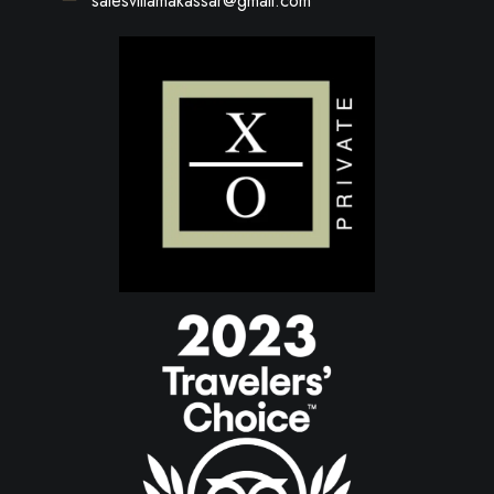
salesvillamakassar@gmail.com